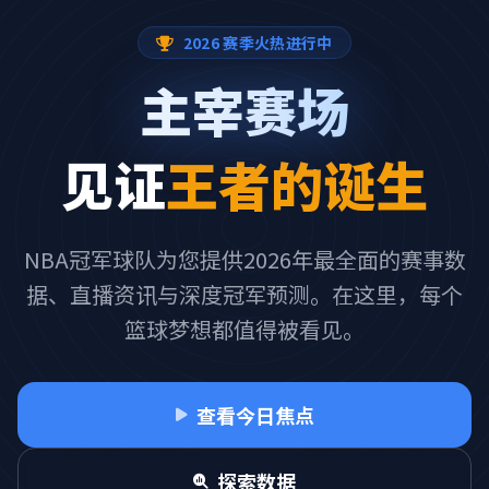
2026 赛季火热进行中
主宰赛场
见证
王者的诞生
NBA冠军球队为您提供2026年最全面的赛事数
据、直播资讯与深度冠军预测。在这里，每个
篮球梦想都值得被看见。
查看今日焦点
探索数据